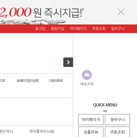
로그인
회원가입
마이페이지
주문조회
장바구니
스모
프레드릭콘스탄트
디유아모르
자스페로 코리아
코이컴퍼니
배송조회
QUICK MENU
· HOME
>
파슬코리아
>
DKNY
마이페이지
장바구니
인지(1)
마이클코어스(6)
DKNY(7)
상품리뷰
주문조회