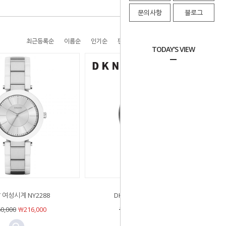
문의사항
블로그
최근등록순
이름순
인기순
판매순
높은가격순
낮은가격순
TODAY'S VIEW
Y 여성시계 NY2288
DKNY 여성시계 NY8162
0,000
￦216,000
￦260,000
￦78,000