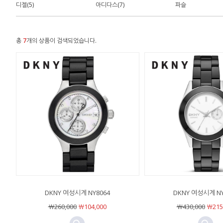
디젤(5)
아디다스(7)
파슬
총
7
개의 상품이 검색되었습니다.
DKNY 여성시계 NY8064
DKNY 여성시계 NY
￦260,000
￦104,000
￦430,000
￦215