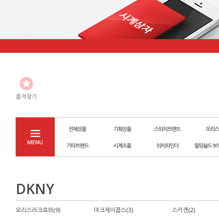
즐겨찾기
전체상품
기획상품
스와치브랜드
오리스
MENU
기타브랜드
시계소품
와치와인더
힐링쉴드 보
DKNY
모리스라크로와(9)
마크제이콥스(3)
스카겐(2)