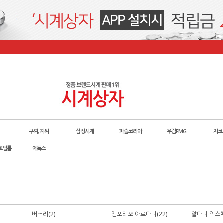
구찌, 지씨
삼정시계
파슬코리아
우림FMG
지코
호필름
에독스
버버리(2)
엠포리오 아르마니(22)
알마니 익스체