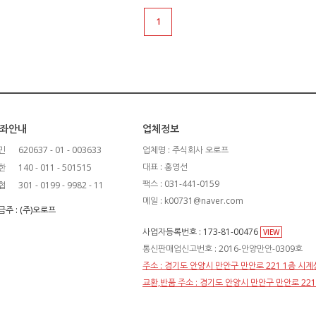
1
좌안내
업체정보
민
620637 - 01 - 003633
업체명 : 주식회사 오로프
대표 : 홍영선
한
140 - 011 - 501515
팩스 : 031-441-0159
협
301 - 0199 - 9982 - 11
메일 : k00731@naver.com
금주 : (주)오로프
사업자등록번호 : 173-81-00476
VIEW
통신판매업신고번호 : 2016-안양만안-0309호
주소 : 경기도 안양시 만안구 만안로 221 1층 시
교환,반품 주소 : 경기도 안양시 만안구 만안로 22