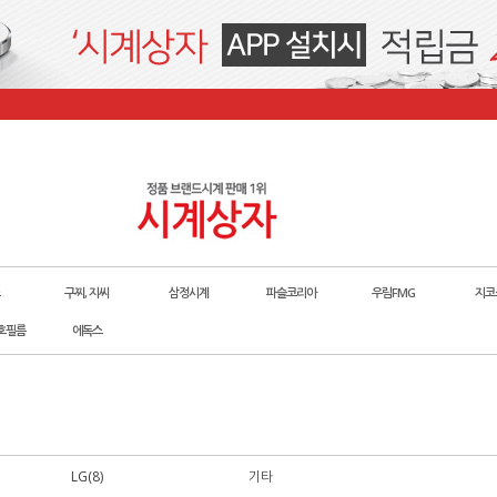
구찌, 지씨
삼정시계
파슬코리아
우림FMG
지코
호필름
에독스
LG(8)
기타