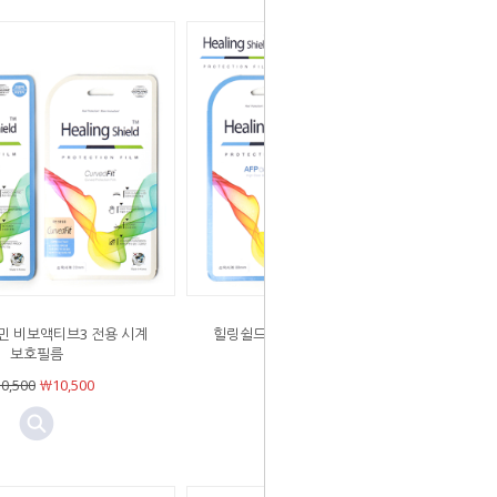
민 비보액티브3 전용 시계
힐링쉴드 가민 D2 찰리 전용 시계보호
보호필름
필름
0,500
￦10,500
￦10,500
￦10,500