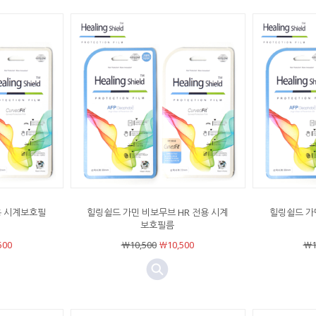
용 시계보호필
힐링쉴드 가민 비보무브 HR 전용 시계
힐링쉴드 가
보호필름
500
￦10,500
￦10,500
￦1