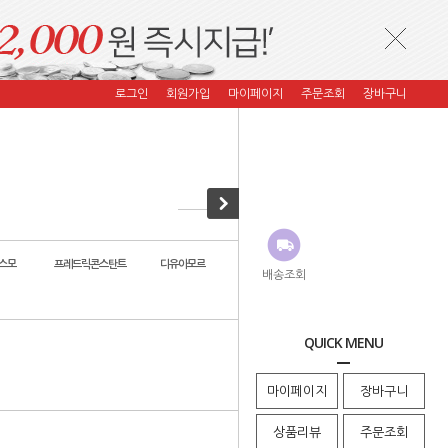
로그인
회원가입
마이페이지
주문조회
장바구니
스모
프레드릭콘스탄트
디유아모르
자스페로 코리아
코이컴퍼니
배송조회
QUICK MENU
· HOME
>
힐링쉴드 보호필름
마이페이지
장바구니
상품리뷰
주문조회