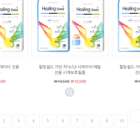
비에이터 전용
힐링쉴드 가민 피닉스3 사파이어 메탈
힐링쉴드 가
름
전용 시계보호필름
전
500
￦10,500
￦10,500
￦1
2
3
4
5
6
7
8
9
10