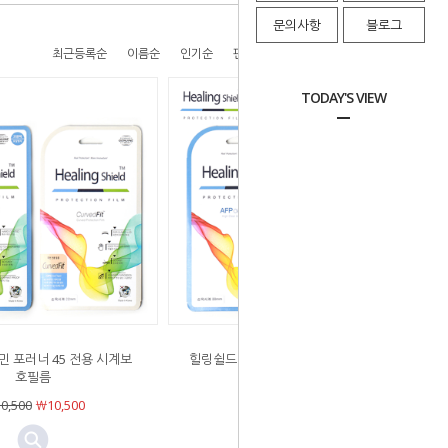
문의사항
블로그
최근등록순
이름순
인기순
판매순
높은가격순
낮은가격순
TODAY'S VIEW
민 포러너 45 전용 시계보
힐링쉴드 가민 포러너 45S 전용 시계보
호필름
호필름
0,500
￦10,500
￦10,500
￦10,500