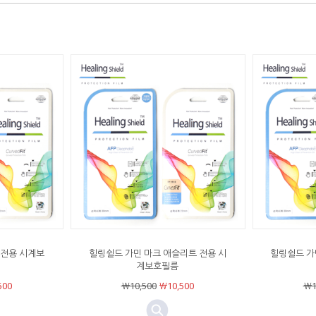
 전용 시계보
힐링쉴드 가민 마크 애슬리트 전용 시
힐링쉴드 가
계보호필름
500
￦10,500
￦10,500
￦1