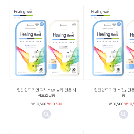
힐링쉴드 가민 피닉스6X 솔라 전용 시
힐링쉴드 가민 스윔2 전
계보호필름
름
￦10,500
￦10,500
￦10,500
￦10,