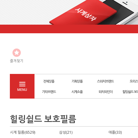
즐겨찾기
전체상품
기획상품
스와치브랜드
오리스
MENU
기타브랜드
시계소품
와치와인더
힐링쉴드 보
힐링쉴드 보호필름
시계 필름(6529)
삼성(21)
애플(33)