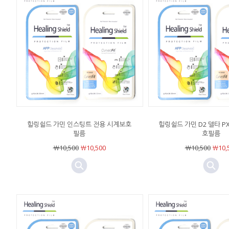
힐링쉴드 가민 인스팅트 전용 시계보호
힐링쉴드 가민 D2 델타 P
필름
호필름
￦10,500
￦10,500
￦10,500
￦10,