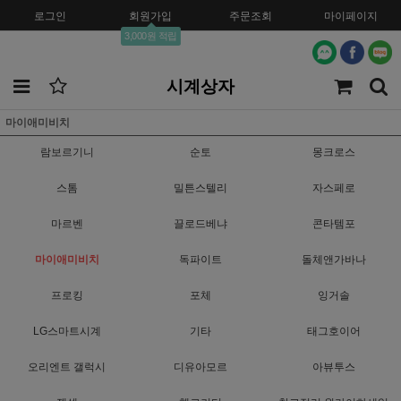
로그인
회원가입
주문조회
마이페이지
3,000원 적립
시계상자
마이애미비치
람보르기니
순토
몽크로스
스톰
밀튼스텔리
자스페로
마르벤
끌로드베냐
콘타템포
마이애미비치
독파이트
돌체앤가바나
프로킹
포체
잉거솔
LG스마트시계
기타
태그호이어
오리엔트 갤럭시
디유아모르
아뷰투스