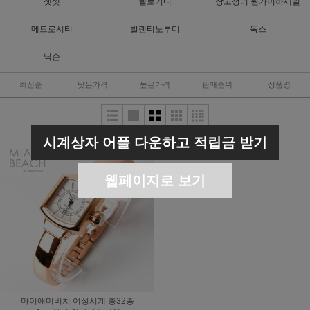
젯셋
헬로키티
창고정리 원가이하세일
메트로시티
발렌티노루디
독스
닉슨
최신순
낮은가격
높은가격
판매순위
상품명
시계상자 어플 다운하고 적립금 받기
웹페이지로 보기
마이애미비치 여성시계 총32종