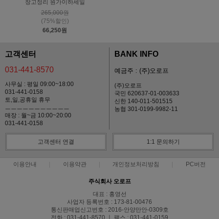
창고정리 원가이하세일
265,000원
(75%할인)
66,250원
고객센터
BANK INFO
031-441-8570
예금주 : (주)오로프
사무실 : 평일 09:00~18:00
(주)오로프
031-441-0158
국민 620637-01-003633
토,일,공휴일 휴무
신한 140-011-501515
ㅡㅡㅡㅡㅡㅡㅡㅡㅡㅡㅡ
농협 301-0199-9982-11
매장 : 월~금 10:00~20:00
031-441-0158
고객센터 연결
1:1 문의하기
이용안내
이용약관
개인정보처리방침
PC버전
주식회사 오로프
대표 : 홍영선
사업자 등록번호 : 173-81-00476
통신판매업신고번호 : 2016-안양만안-0309호
전화 : 031-441-8570 ㅣ 팩스 : 031-441-0159