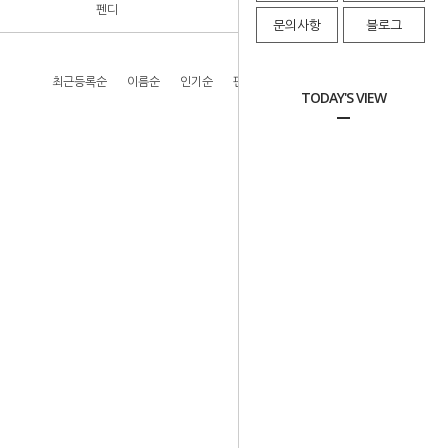
펜디
미쉘에블랑(10)
문의사항
블로그
최근등록순
이름순
인기순
판매순
높은가격순
낮은가격순
TODAY'S VIEW