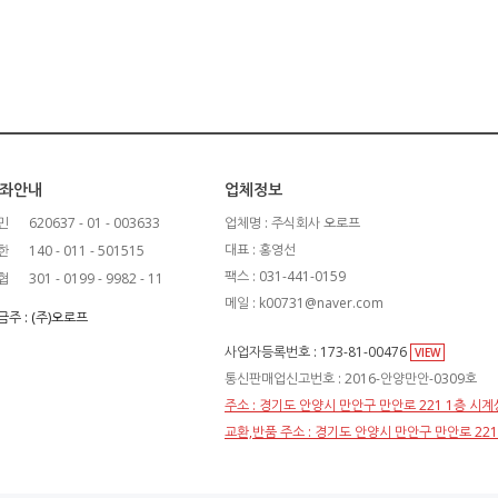
좌안내
업체정보
민
620637 - 01 - 003633
업체명 : 주식회사 오로프
대표 : 홍영선
한
140 - 011 - 501515
팩스 : 031-441-0159
협
301 - 0199 - 9982 - 11
메일 : k00731@naver.com
금주 : (주)오로프
사업자등록번호 : 173-81-00476
VIEW
통신판매업신고번호 : 2016-안양만안-0309호
주소 : 경기도 안양시 만안구 만안로 221 1층 시
교환,반품 주소 : 경기도 안양시 만안구 만안로 22