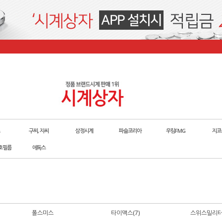
구찌, 지씨
삼정시계
파슬코리아
우림FMG
지코
호필름
에독스
폴스미스
타이맥스(7)
스위스밀리터리