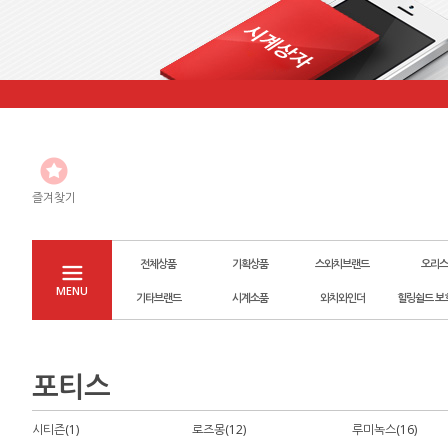
즐겨찾기
전체상품
기획상품
스와치브랜드
오리스
MENU
기타브랜드
시계소품
와치와인더
힐링쉴드 보
포티스
시티즌(1)
로즈몽(12)
루미녹스(16)