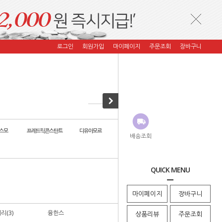
로그인
회원가입
마이페이지
주문조회
장바구니
스모
프레드릭콘스탄트
디유아모르
자스페로 코리아
코이컴퍼니
배송조회
QUICK MENU
· HOME
>
우림FMG
>
포티스
마이페이지
장바구니
(3)
융한스
루이에라드
상품리뷰
주문조회