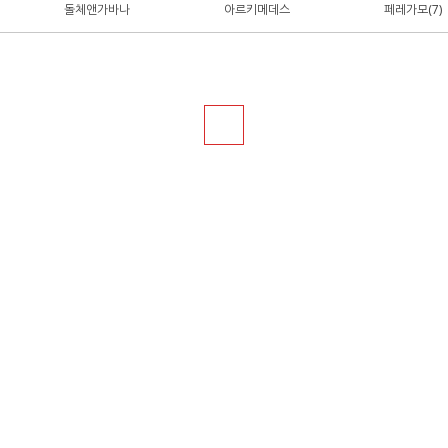
돌체앤가바나
아르키메데스
페레가모(7)