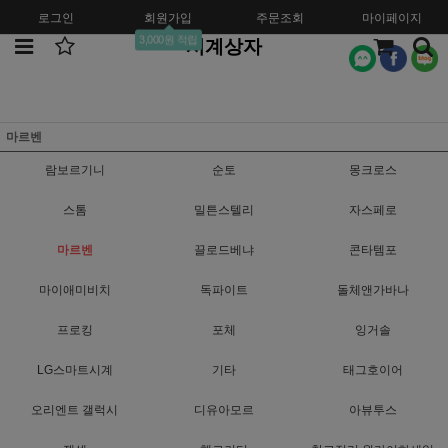
로그인
회원가입
주문조회
마이페이지
3,000원 적립
시계상자
마르벤
람보르기니
순토
몽크로스
스톰
밀튼스텔리
자스페로
마르벤
끌로드베냐
콘타템포
마이애미비치
독파이트
돌체앤가바나
프로킹
포체
잉거솔
LG스마트시계
기타
태그호이어
오리엔트 갤럭시
디유아모르
아뷰투스