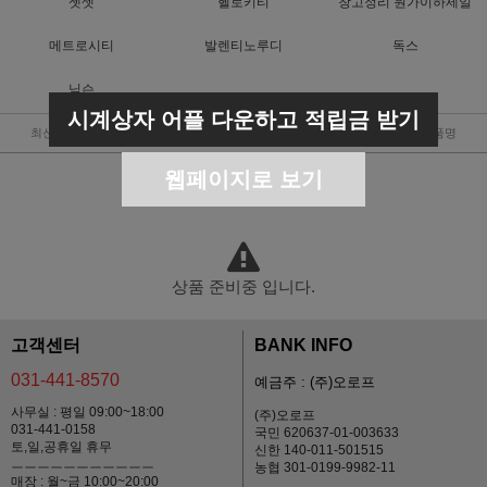
젯셋
헬로키티
창고정리 원가이하세일
메트로시티
발렌티노루디
독스
닉슨
시계상자 어플 다운하고 적립금 받기
최신순
낮은가격
높은가격
판매순위
상품명
웹페이지로 보기
상품 준비중 입니다.
고객센터
BANK INFO
031-441-8570
예금주 : (주)오로프
사무실 : 평일 09:00~18:00
(주)오로프
031-441-0158
국민 620637-01-003633
토,일,공휴일 휴무
신한 140-011-501515
ㅡㅡㅡㅡㅡㅡㅡㅡㅡㅡㅡ
농협 301-0199-9982-11
매장 : 월~금 10:00~20:00