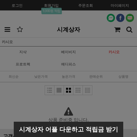
로그인
회원가입
주문조회
마이페이지
3,000원 적립
시계상자
카시오
지샥
베이비지
카시오
프로트렉
에디피스
최신순
낮은가격
높은가격
판매순위
상품명
상품 준비중 입니다.
시계상자 어플 다운하고 적립금 받기
고객센터
BANK INFO