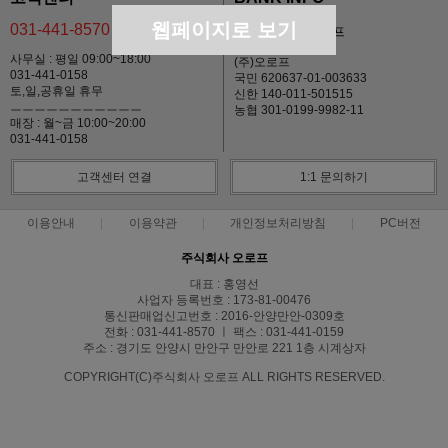
웹페이지로 보기
031-441-8570
예금주 : (주)오로프
사무실 : 평일 09:00~18:00
(주)오로프
031-441-0158
국민 620637-01-003633
토,일,공휴일 휴무
신한 140-011-501515
ㅡㅡㅡㅡㅡㅡㅡㅡㅡㅡㅡ
농협 301-0199-9982-11
매장 : 월~금 10:00~20:00
031-441-0158
고객센터 연결
1:1 문의하기
이용안내
이용약관
개인정보처리방침
PC버전
주식회사 오로프
대표 : 홍영선
사업자 등록번호 : 173-81-00476
통신판매업신고번호 : 2016-안양만안-0309호
전화 : 031-441-8570 ㅣ 팩스 : 031-441-0159
주소 : 경기도 안양시 만안구 만안로 221 1층 시계상자
COPYRIGHT(C)주식회사 오로프 ALL RIGHTS RESERVED.