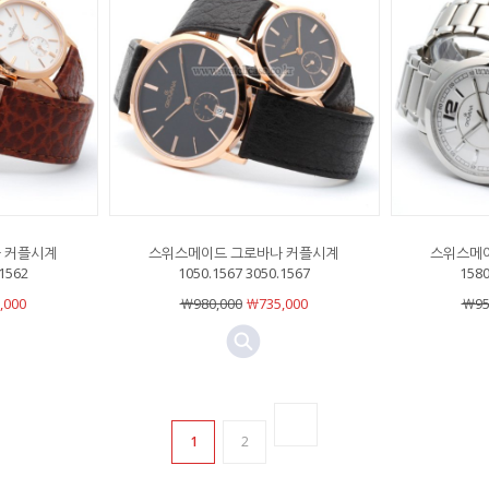
 커플시계
스위스메이드 그로바나 커플시계
스위스메
.1562
1050.1567 3050.1567
1580
,000
￦980,000
￦735,000
￦95
1
2