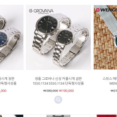
플시계 청판
정품 그로바나 신상 커플시계 검판
스위스 메
36 단독행사상품
1550.1134 5550.1134 단독행사상품
WENG
,000
￦380,000
￦190,000
￦27