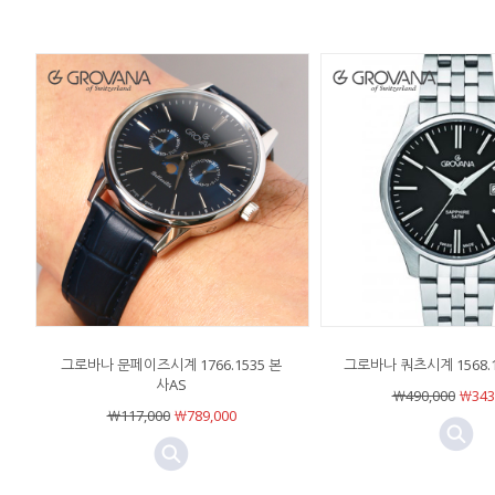
그로바나 문페이즈시계 1766.1535 본
그로바나 쿼츠시계 1568.1
사AS
￦490,000
￦343
￦117,000
￦789,000