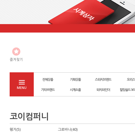
즐겨찾기
전체상품
기획상품
스와치브랜드
오리스
MENU
기타브랜드
시계소품
와치와인더
힐링쉴드 보
코이컴퍼니
웽거(5)
그로바나(40)