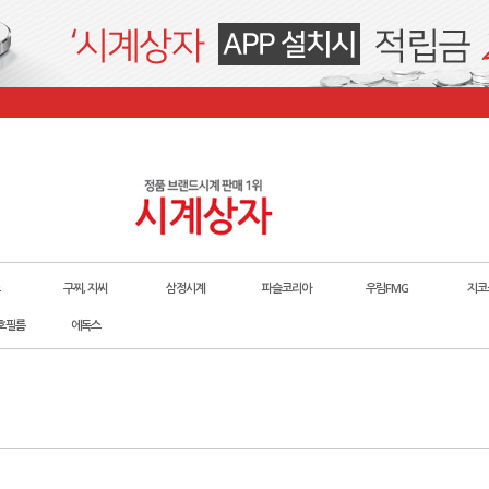
구찌, 지씨
삼정시계
파슬코리아
우림FMG
지코
호필름
에독스