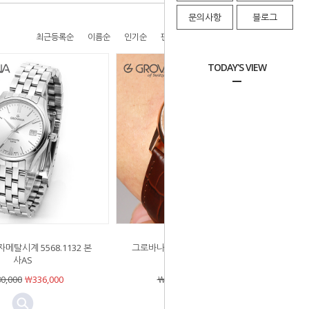
문의사항
블로그
최근등록순
이름순
인기순
판매순
높은가격순
낮은가격순
TODAY'S VIEW
메탈시계 5568.1132 본
그로바나 문페이즈시계 1766.1562 본
사AS
사AS
0,000
￦336,000
￦1,170,000
￦819,000