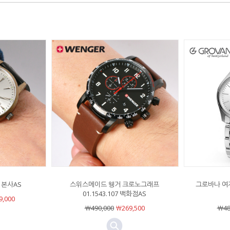
2 본사AS
스위스메이드 웽거 크로노그래프
그로바나 여자
01.1543.107 백화점AS
,000
￦490,000
￦269,500
￦48