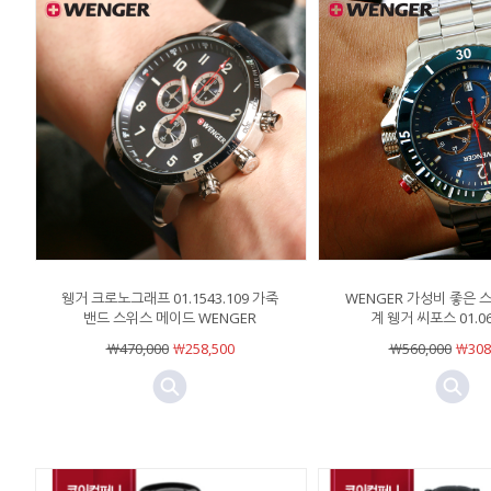
웽거 크로노그래프 01.1543.109 가죽
WENGER 가성비 좋은 
밴드 스위스 메이드 WENGER
계 웽거 씨포스 01.06
￦470,000
￦258,500
￦560,000
￦308