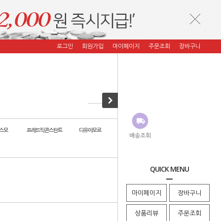
로그인
회원가입
마이페이지
주문조회
장바구니
스모
프레드릭콘스탄트
디유아모르
자스페로 코리아
코이컴퍼니
배송조회
QUICK MENU
· HOME
>
코이컴퍼니
마이페이지
장바구니
상품리뷰
주문조회