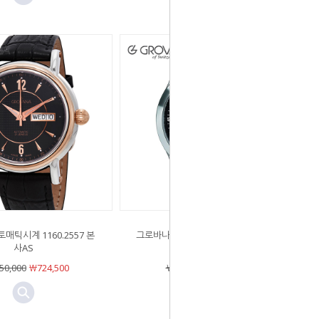
매틱시계 1160.2557 본
그로바나 오토매틱시계 1208.2137 본
사AS
사AS
50,000
￦724,500
￦538,000
￦338,940