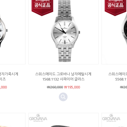
남자가죽시계
스위스메이드 그로바나 남자메탈시계
스위스메이드
페이즈
1568.1132 사파이어 글라스
5568.
,000
￦260,000
￦195,000
￦26