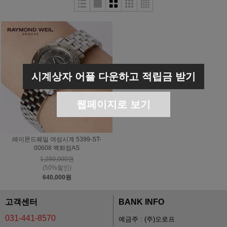
시계상자 어플 다운하고 적립금 받기
웹페이지로 보기
레이몬드웨일 여성시계 5399-ST-
00608 백화점AS
1,280,000원
(50%할인)
640,000원
고객센터
BANK INFO
031-441-8570
예금주 : (주)오로프