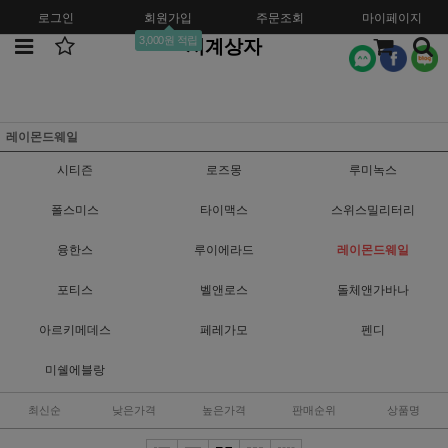
로그인
회원가입
주문조회
마이페이지
3,000원 적립
시계상자
레이몬드웨일
시티즌
로즈몽
루미녹스
폴스미스
타이맥스
스위스밀리터리
융한스
루이에라드
레이몬드웨일
포티스
벨앤로스
돌체앤가바나
아르키메데스
페레가모
펜디
미쉘에블랑
최신순
낮은가격
높은가격
판매순위
상품명