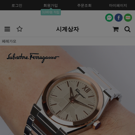
로그인
회원가입
주문조회
마이페이지
3,000원 적립
시계상자
페레가모