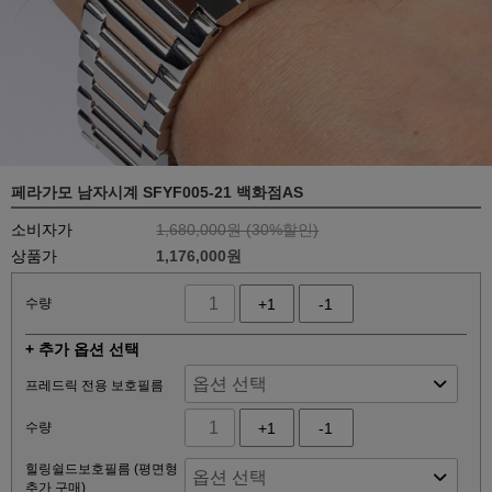
페라가모 남자시계 SFYF005-21 백화점AS
소비자가
1,680,000원 (
30
%할인)
상품가
1,176,000원
수량
+1
-1
+ 추가 옵션 선택
프레드릭 전용 보호필름
수량
+1
-1
힐링쉴드보호필름 (평면형
추가 구매)