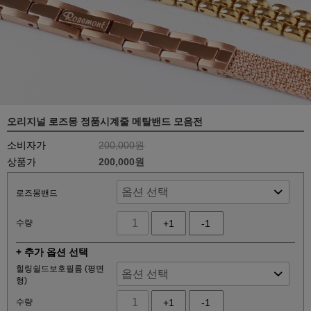
오리지널 로즈몽 정품시계줄 메탈밴드 모음전
소비자가
200,000원
상품가
200,000원
로즈몽밴드
수량
+1
-1
+ 추가 옵션 선택
힐링쉴드보호필름 (평면
형)
수량
+1
-1